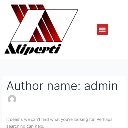
Skip
Search
to
for:
content
Menu
RELAÇÕES COM INVESTIDORES
FALE CONOSCO
Author name: admin
It seems we can’t find what you’re looking for. Perhaps
searching can help.